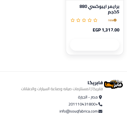
برايمر ايبوكسي 880
5كجم
new
EGP 1,317.00
تفاصيل المنتج
فابريكا
فابريكا | لمستلزمات صيانه وصناعة السيارات والدهانات
مصر - الجيزة
+201110431800
info@souqfabrica.com