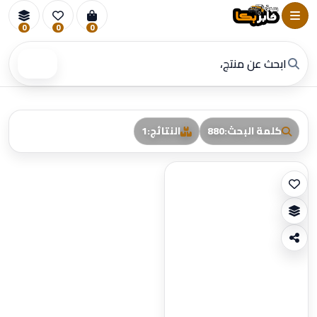
0
0
0
بحث
كلمة البحث
:
880
النتائج
:
1