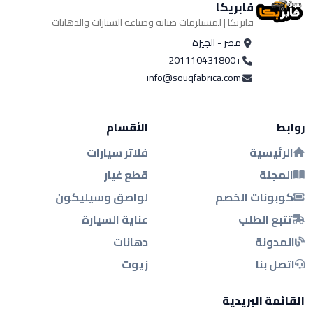
فابريكا
فابريكا | لمستلزمات صيانه وصناعة السيارات والدهانات
مصر - الجيزة
+201110431800
info@souqfabrica.com
روابط
الأقسام
الرئيسية
فلاتر سيارات
المجلة
قطع غيار
كوبونات الخصم
لواصق وسيليكون
تتبع الطلب
عناية السيارة
المدونة
دهانات
اتصل بنا
زيوت
القائمة البريدية