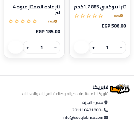
تنر ايبوكسي 885 1.7كجم
تنر عاده الممتاز عبوه 4
لتر
new
new
EGP 586.00
EGP 185.00
+
−
+
−
فابريكا
فابريكا | لمستلزمات صيانه وصناعة السيارات والدهانات
مصر - الجيزة
+201110431800
info@souqfabrica.com