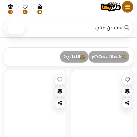
0
0
0
بحث
كلمة البحث
:
تنر
النتائج
:
2