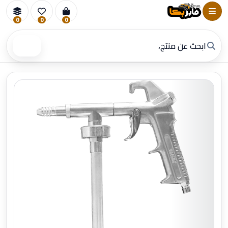
0
0
0
بحث