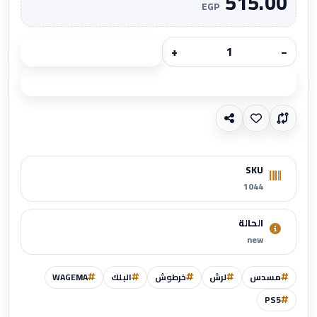
515.00
EGP
+
−
أضف للسلة
اطلب الآن
SKU
1044
الحالة
new
مسدس
لرش
خرطوش
البلك
WAGEMA
PS5