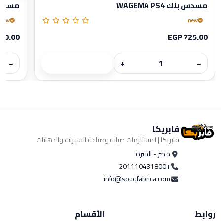
مسدس بلك WAGEMA PS4
مسدس للغ
new
new
10.00
EGP 725.00
−
+
−
فابريكا
فابريكا | لمستلزمات صيانه وصناعة السيارات والدهانات
مصر - الجيزة
+201110431800
info@souqfabrica.com
روابط
الأقسام