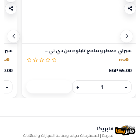
سبراي معطر و ملمع تابلوه من دي تي...
سبراي 
new
new
00.00
EGP 65.00
−
+
−
فابريكا
فابريكا | لمستلزمات صيانه وصناعة السيارات والدهانات