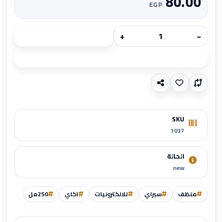
80.00
EGP
+
−
أضف للسلة
اطلب الآن
SKU
1037
الحالة
new
منظف
سبراي
للالكترونيات
اكاي
250مل