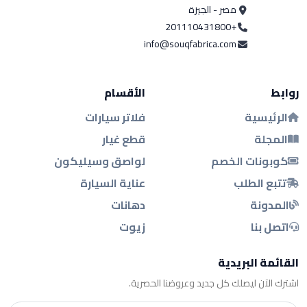
مصر - الجيزة
+201110431800
info@souqfabrica.com
روابط
الأقسام
الرئيسية
فلاتر سيارات
المجلة
قطع غيار
كوبونات الخصم
لواصق وسيليكون
تتبع الطلب
عناية السيارة
المدونة
دهانات
اتصل بنا
زيوت
القائمة البريدية
اشترك الآن ليصلك كل جديد وعروضنا الحصرية.