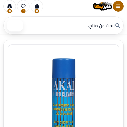
0
0
0
بحث